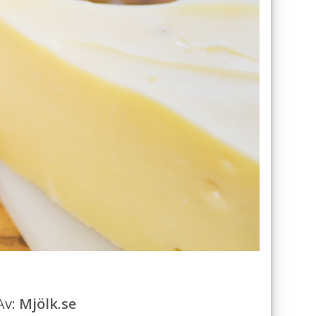
Av:
Mjölk.se