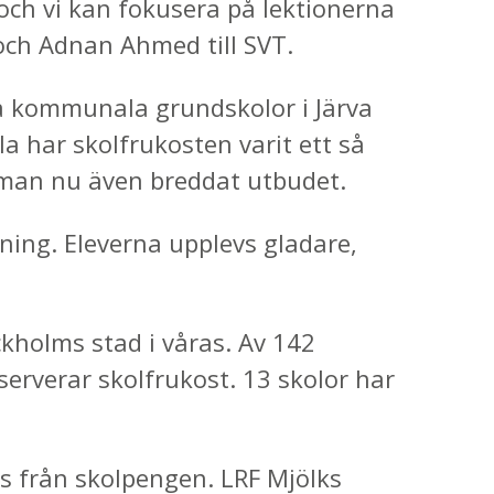
 och vi kan fokusera på lektionerna
och Adnan Ahmed till SVT.
ga kommunala grundskolor i Järva
la har skolfrukosten varit ett så
t man nu även breddat utbudet.
tning. Eleverna upplevs gladare,
kholms stad i våras. Av 142
serverar skolfrukost. 13 skolor har
s från skolpengen. LRF Mjölks