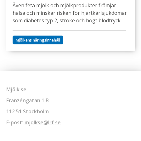
Även feta mjölk och mjölkprodukter främjar
hälsa och minskar risken för hjärtkärlsjukdomar
som diabetes typ 2, stroke och högt blodtryck.
Mjölkens näringsinnehåll
Mjölk.se
Franzéngatan 1 B
112 51 Stockholm
E-post:
mjolkse@lrf.se