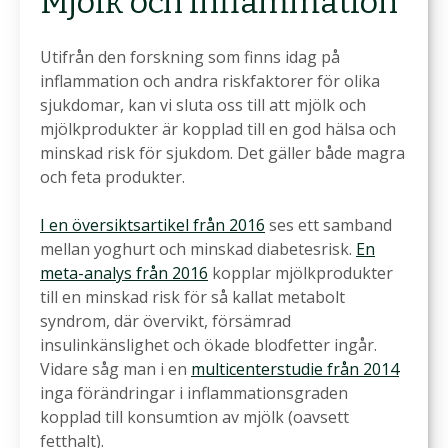
Mjölk och inflammation
Utifrån den forskning som finns idag på
inflammation och andra riskfaktorer för olika
sjukdomar, kan vi sluta oss till att mjölk och
mjölkprodukter är kopplad till en god hälsa och
minskad risk för sjukdom. Det gäller både magra
och feta produkter.
I en översiktsartikel från 2016
ses ett samband
mellan yoghurt och minskad diabetesrisk.
En
meta-analys från 2016
kopplar mjölkprodukter
till en minskad risk för så kallat metabolt
syndrom, där övervikt, försämrad
insulinkänslighet och ökade blodfetter ingår.
Vidare såg man i en
multicenterstudie från 2014
inga förändringar i inflammationsgraden
kopplad till konsumtion av mjölk (oavsett
fetthalt).