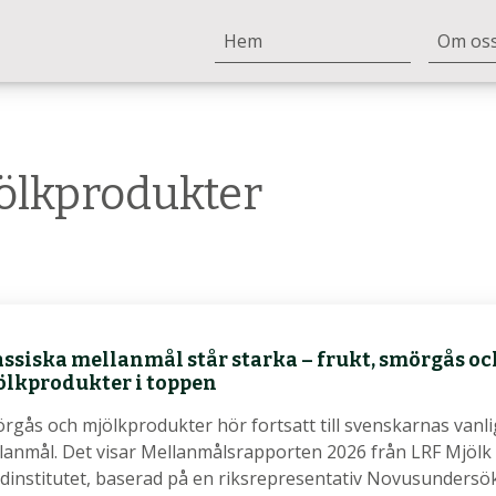
Hem
Om os
ölkprodukter
ssiska mellanmål står starka – frukt, smörgås oc
ölkprodukter i toppen
rgås och mjölkprodukter hör fortsatt till svenskarnas vanl
lanmål. Det visar Mellanmålsrapporten 2026 från LRF Mjölk
dinstitutet, baserad på en riksrepresentativ Novusundersö