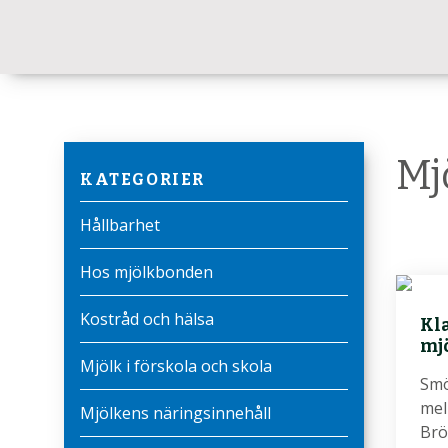
Mj
KATEGORIER
Hållbarhet
Hos mjölkbonden
Kostråd och hälsa
Kla
mj
Mjölk i förskola och skola
Smö
mel
Mjölkens näringsinnehåll
Brö