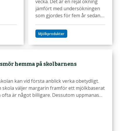
vecka. Det är en rejäl ökning
jämfört med undersökningen
som gjordes för fem år sedan.…
Mjölkprodukter
t smör hemma på skolbarnens
skolan kan vid första anblick verka obetydligt.
n skola väljer margarin framför ett mjölkbaserat
n ofta är något billigare. Dessutom uppmanas…