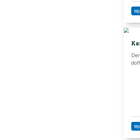
Mj
Ka
Den
dof
Mj