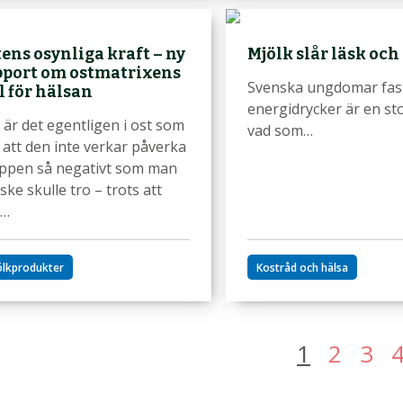
ens osynliga kraft – ny
Mjölk slår läsk oc
pport om ostmatrixens
Svenska ungdomar fastna
l för hälsan
energidrycker är en st
 är det egentligen i ost som
vad som…
 att den inte verkar påverka
ppen så negativt som man
ske skulle tro – trots att
n…
ölkprodukter
Kostråd och hälsa
dnumrering
1
2
3