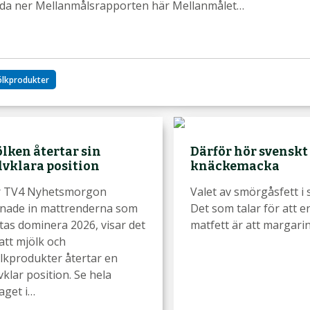
da ner Mellanmålsrapporten här Mellanmålet…
ölkprodukter
lken återtar sin
Därför hör svensk
lvklara position
knäckemacka
 TV4 Nyhetsmorgon
Valet av smörgåsfett i 
nade in mattrenderna som
Det som talar för att e
tas dominera 2026, visar det
matfett är att margari
 att mjölk och
lkprodukter återtar en
vklar position. Se hela
laget i…