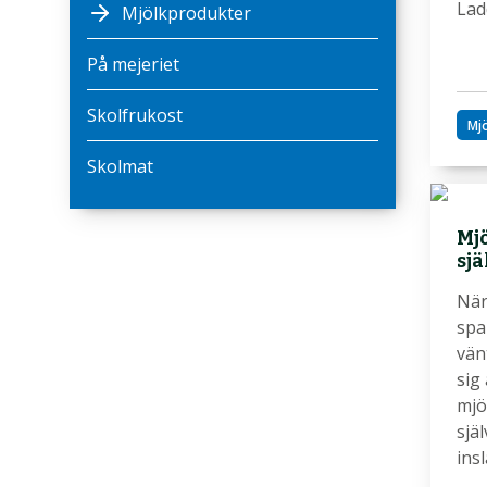
Lad
Mjölkprodukter
På mejeriet
Skolfrukost
Mj
Skolmat
Mjö
sjä
När
spa
vän
sig
mjö
själ
ins