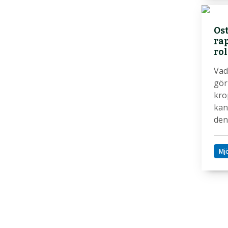
Ost
ra
rol
Vad
gör
kro
kan
de
Mj
Si
för