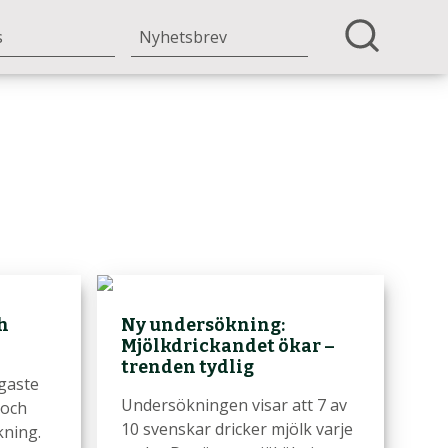
s
Nyhetsbrev
h
Ny undersökning:
Mjölkdrickandet ökar –
trenden tydlig
igaste
Undersökningen visar att 7 av
 och
10 svenskar dricker mjölk varje
kning.