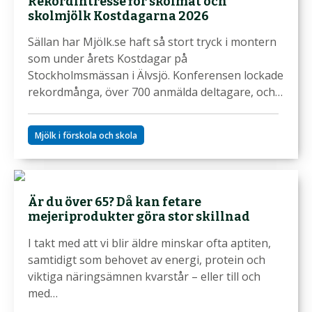
Rekordintresse för skolmat och
skolmjölk Kostdagarna 2026
Sällan har Mjölk.se haft så stort tryck i montern
som under årets Kostdagar på
Stockholmsmässan i Älvsjö. Konferensen lockade
rekordmånga, över 700 anmälda deltagare, och…
Mjölk i förskola och skola
Är du över 65? Då kan fetare
mejeriprodukter göra stor skillnad
I takt med att vi blir äldre minskar ofta aptiten,
samtidigt som behovet av energi, protein och
viktiga näringsämnen kvarstår – eller till och
med…