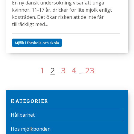
En ny dansk undersökning visar att unga
kvinnor, 11-17 år, dricker för lite mjölk enligt
kostråden. Det ökar risken att de inte får
tillräckligt med…
Mjölk i förskola och skola
Sidnumrering
1
2
3
4
23
…
för
inlägg
KATEGORIER
Hållbarhet
Hos mjölkbonden